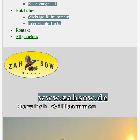
Kurz vorgestellt
Nützliches
Wichtige Rufnummern
Interessante Links
Kontakt
Allgemeines
www.zahsow.de
Herzlich Willkommen