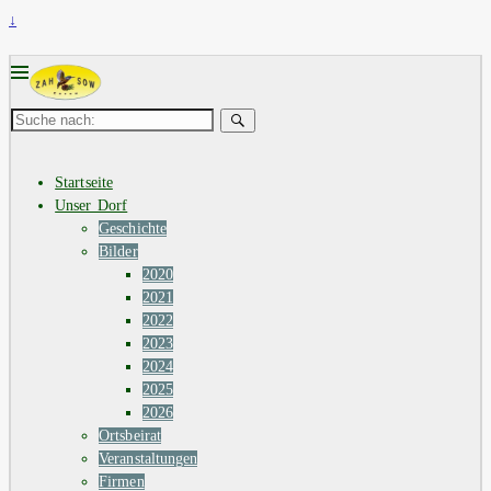
↓
Suche
nach:
Startseite
Unser Dorf
Geschichte
Bilder
2020
2021
2022
2023
2024
2025
2026
Ortsbeirat
Veranstaltungen
Firmen