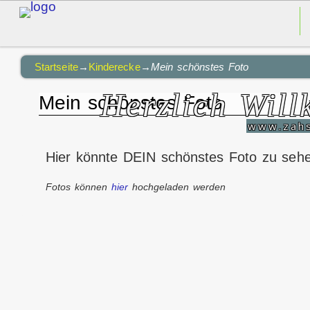
Startseite
→
Kinderecke
→
Mein schönstes Foto
Herzlich Wil
Mein schönstes Foto
www.zah
Hier könnte DEIN schönstes Foto zu seh
Fotos können
hier
hochgeladen werden