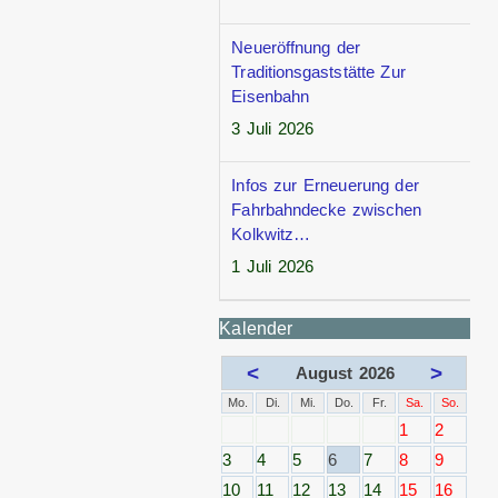
Neueröffnung der
Traditionsgaststätte Zur
Eisenbahn
3 Juli 2026
Infos zur Erneuerung der
Fahrbahndecke zwischen
Kolkwitz…
1 Juli 2026
Kalender
<
>
August 2026
Mo.
Di.
Mi.
Do.
Fr.
Sa.
So.
1
2
3
4
5
6
7
8
9
10
11
12
13
14
15
16