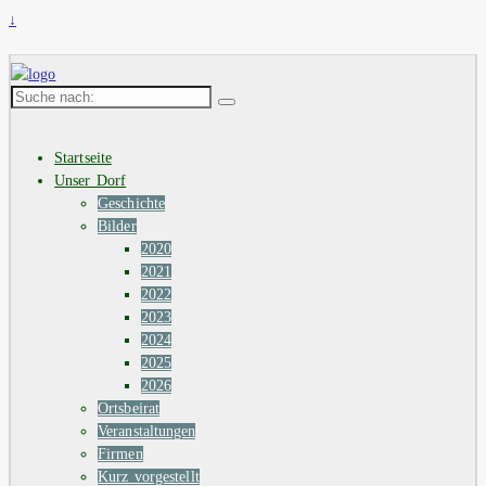
↓
Suche
nach:
Startseite
Unser Dorf
Geschichte
Bilder
2020
2021
2022
2023
2024
2025
2026
Ortsbeirat
Veranstaltungen
Firmen
Kurz vorgestellt