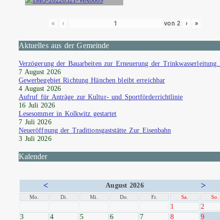
«
‹
von
2
›
»
Aktuelles aus der Gemeinde
Verzögerung der Bauarbeiten zur Erneuerung der Trinkwasserleitun
7 August 2026
Gewerbegebiet Richtung Hänchen bleibt erreichbar
4 August 2026
Aufruf für Anträge zur Kultur- und Sportförderrichtlinie
16 Juli 2026
Lesesommer in Kolkwitz gestartet
7 Juli 2026
Neueröffnung der Traditionsgaststätte Zur Eisenbahn
3 Juli 2026
Kalender
<
>
August 2026
Mo.
Di.
Mi.
Do.
Fr.
Sa.
So.
1
2
3
4
5
6
7
8
9