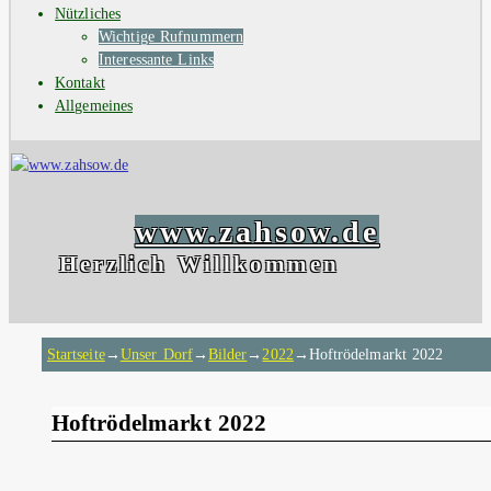
Nützliches
Wichtige Rufnummern
Interessante Links
Kontakt
Allgemeines
www.zahsow.de
Herzlich Willkommen
Startseite
→
Unser Dorf
→
Bilder
→
2022
→
Hoftrödelmarkt 2022
Hoftrödelmarkt 2022