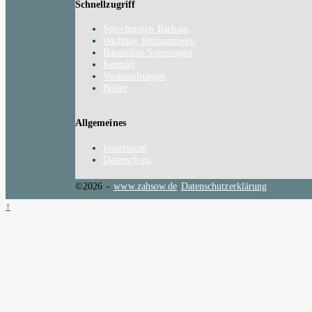
Schnellzugriff
Sprechzeiten Rathaus
Wichtige Rufnummern
Baustellen/Sperrungen
Kontakt
Veranstaltungen
Bilder
Allgemeines
Impressum
Datenschutz
©2026 -
www.zahsow.de
Datenschutzerklärung
↑