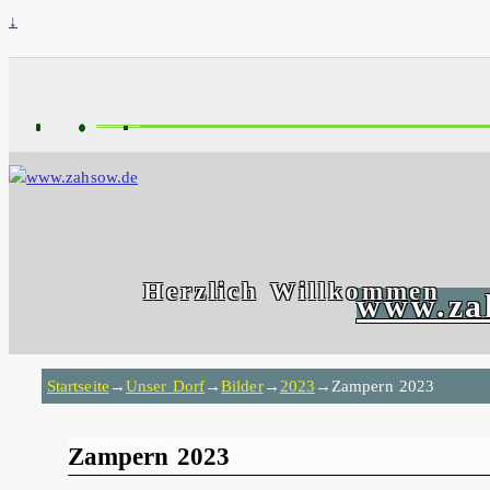
↓
Herzlich Willkommen
www.za
Startseite
→
Unser Dorf
→
Bilder
→
2023
→
Zampern 2023
Zampern 2023